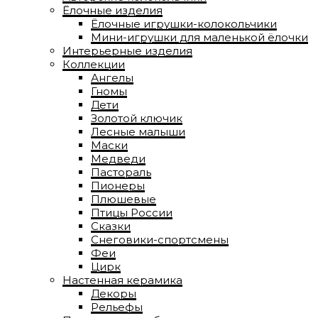
Ёлочные изделия
Ёлочные игрушки-колокольчики
Мини-игрушки для маленькой ёлочки
Интерьерные изделия
Коллекции
Ангелы
Гномы
Дети
Золотой ключик
Лесные малыши
Маски
Медведи
Пастораль
Пионеры
Плюшевые
Птицы России
Сказки
Снеговики-спортсмены
Феи
Цирк
Настенная керамика
Декоры
Рельефы