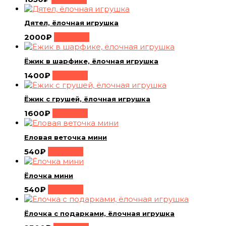
Дятел, ёлочная игрушка
2000
₽
Buy Now
Ёжик в шарфике, ёлочная игрушка
1400
₽
Buy Now
Ёжик с грушей, ёлочная игрушка
1600
₽
Buy Now
Еловая веточка мини
540
₽
Buy Now
Ёлочка мини
540
₽
Buy Now
Ёлочка с подарками, ёлочная игрушка