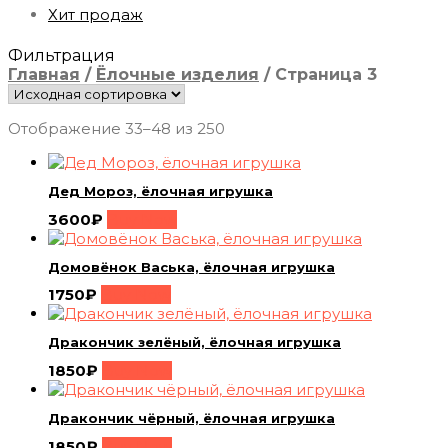
Хит продаж
Фильтрация
Главная
/
Ёлочные изделия
/
Страница 3
Отображение 33–48 из 250
Дед Мороз, ёлочная игрушка
3600
₽
Buy Now
Домовёнок Васька, ёлочная игрушка
1750
₽
Buy Now
Дракончик зелёный, ёлочная игрушка
1850
₽
Buy Now
Дракончик чёрный, ёлочная игрушка
1850
₽
Buy Now