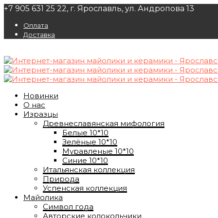
+7 905 631 25 22, г. Ярославль, ул. Андропова 13
Оплата
Доставка
Новинки
О нас
Изразцы
Древнеславянская мифология
Белые 10*10
Зелёные 10*10
Муравленые 10*10
Синие 10*10
Итальянская коллекция
Природа
Успенская коллекция
Майолика
Символ года
Авторские колокольчики