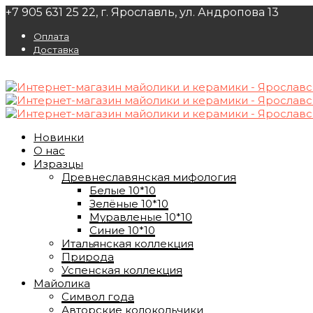
+7 905 631 25 22, г. Ярославль, ул. Андропова 13
Оплата
Доставка
Новинки
О нас
Изразцы
Древнеславянская мифология
Белые 10*10
Зелёные 10*10
Муравленые 10*10
Синие 10*10
Итальянская коллекция
Природа
Успенская коллекция
Майолика
Символ года
Авторские колокольчики