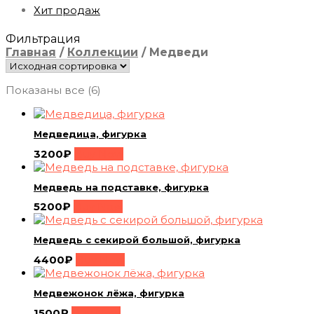
Хит продаж
Фильтрация
Главная
/
Коллекции
/
Медведи
Показаны все (6)
Медведица, фигурка
3200
₽
Buy Now
Медведь на подставке, фигурка
5200
₽
Buy Now
Медведь с секирой большой, фигурка
4400
₽
Buy Now
Медвежонок лёжа, фигурка
1500
₽
Buy Now