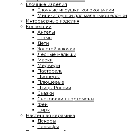
Ёлочные изделия
Ёлочные игрушки-колокольчики
Мини-игрушки для маленькой ёлочки
Интерьерные изделия
Коллекции
Ангелы
Гномы
Дети
Золотой ключик
Лесные малыши
Маски
Медведи
Пастораль
Пионеры
Плюшевые
Птицы России
Сказки
Снеговики-спортсмены
Феи
Цирк
Настенная керамика
Декоры
Рельефы