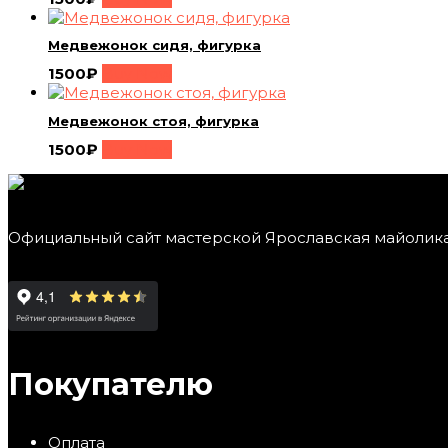
Медвежонок сидя, фигурка
1500
₽
Buy Now
Медвежонок стоя, фигурка
1500
₽
Buy Now
Официальный сайт мастерской Ярославская майолик
Покупателю
Оплата