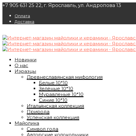
+7 905 631 25 22, г. Ярославль, ул. Андропова 13
Оплата
Доставка
Новинки
О нас
Изразцы
Древнеславянская мифология
Белые 10*10
Зелёные 10*10
Муравленые 10*10
Синие 10*10
Итальянская коллекция
Природа
Успенская коллекция
Майолика
Символ года
Авторские колокольчики