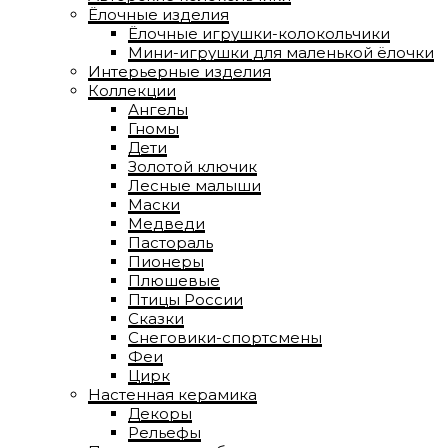
Ёлочные изделия
Ёлочные игрушки-колокольчики
Мини-игрушки для маленькой ёлочки
Интерьерные изделия
Коллекции
Ангелы
Гномы
Дети
Золотой ключик
Лесные малыши
Маски
Медведи
Пастораль
Пионеры
Плюшевые
Птицы России
Сказки
Снеговики-спортсмены
Феи
Цирк
Настенная керамика
Декоры
Рельефы