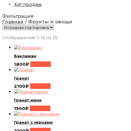
Хит продаж
Фильтрация
Главная
/
Фрукты и овощи
Отображение 1–16 из 25
Баклажан
1800
₽
Buy Now
Гранат
2100
₽
Buy Now
Гранат мини
1500
₽
Buy Now
Гранат с зёрнами
2100
₽
Buy Now