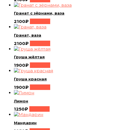
Гранат с зёрнами, ваза
2100
₽
Buy Now
Гранат, ваза
2100
₽
Buy Now
Груша жёлтая
1900
₽
Buy Now
Груша красная
1900
₽
Buy Now
Лимон
1250
₽
Buy Now
Мандарин