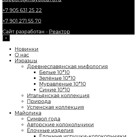
+7 905 631 25 22
+7 901 271 55 70
Сайт разработан -
Реактор
×
Новинки
О нас
Изразцы
Древнеславянская мифология
Белые 10*10
Зелёные 10*10
Муравленые 10*10
Синие 10*10
Итальянская коллекция
Природа
Успенская коллекция
Майолика
Символ года
Авторские колокольчики
Ёлочные изделия
Ёлочные игрушки-колокольчики