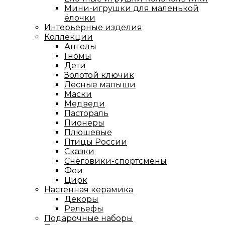
Мини-игрушки для маленькой
ёлочки
Интерьерные изделия
Коллекции
Ангелы
Гномы
Дети
Золотой ключик
Лесные малыши
Маски
Медведи
Пастораль
Пионеры
Плюшевые
Птицы России
Сказки
Снеговики-спортсмены
Феи
Цирк
Настенная керамика
Декоры
Рельефы
Подарочные наборы