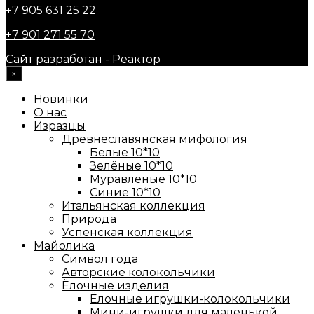
+7 905 631 25 22
+7 901 271 55 70
Сайт разработан -
Реактор
×
Новинки
О нас
Изразцы
Древнеславянская мифология
Белые 10*10
Зелёные 10*10
Муравленые 10*10
Синие 10*10
Итальянская коллекция
Природа
Успенская коллекция
Майолика
Символ года
Авторские колокольчики
Ёлочные изделия
Ёлочные игрушки-колокольчики
Мини-игрушки для маленькой