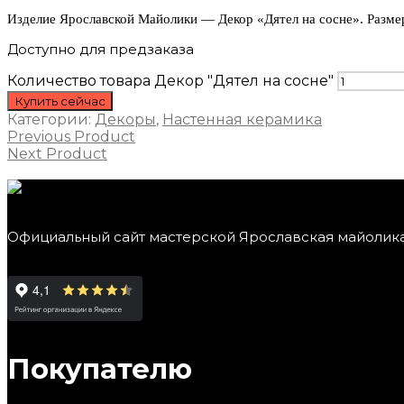
Изделие Ярославской Майолики — Декор «Дятел на сосне». Разме
Доступно для предзаказа
Количество товара Декор "Дятел на сосне"
Купить сейчас
Категории:
Декоры
,
Настенная керамика
Previous Product
Next Product
Официальный сайт мастерской Ярославская майолик
Покупателю