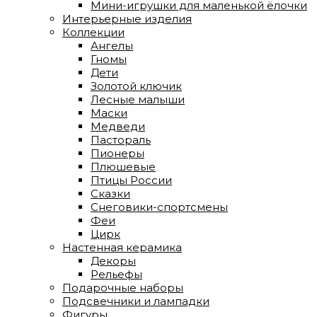
Мини-игрушки для маленькой ёлочки
Интерьерные изделия
Коллекции
Ангелы
Гномы
Дети
Золотой ключик
Лесные малыши
Маски
Медведи
Пастораль
Пионеры
Плюшевые
Птицы России
Сказки
Снеговики-спортсмены
Феи
Цирк
Настенная керамика
Декоры
Рельефы
Подарочные наборы
Подсвечники и лампадки
Фигуры