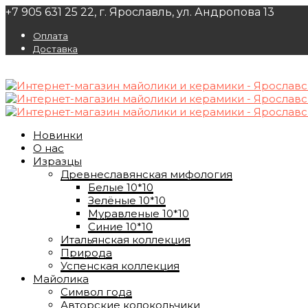
+7 905 631 25 22, г. Ярославль, ул. Андропова 13
Оплата
Доставка
Новинки
О нас
Изразцы
Древнеславянская мифология
Белые 10*10
Зелёные 10*10
Муравленые 10*10
Синие 10*10
Итальянская коллекция
Природа
Успенская коллекция
Майолика
Символ года
Авторские колокольчики