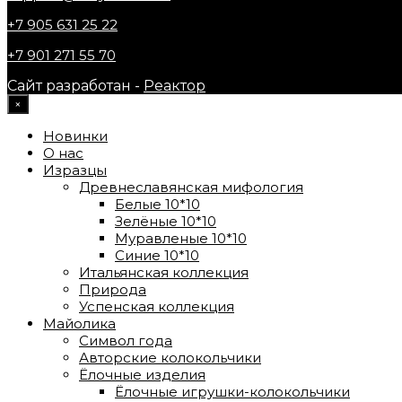
+7 905 631 25 22
+7 901 271 55 70
Сайт разработан -
Реактор
×
Новинки
О нас
Изразцы
Древнеславянская мифология
Белые 10*10
Зелёные 10*10
Муравленые 10*10
Синие 10*10
Итальянская коллекция
Природа
Успенская коллекция
Майолика
Символ года
Авторские колокольчики
Ёлочные изделия
Ёлочные игрушки-колокольчики