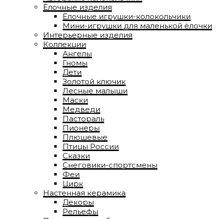
Ёлочные изделия
Ёлочные игрушки-колокольчики
Мини-игрушки для маленькой ёлочки
Интерьерные изделия
Коллекции
Ангелы
Гномы
Дети
Золотой ключик
Лесные малыши
Маски
Медведи
Пастораль
Пионеры
Плюшевые
Птицы России
Сказки
Снеговики-спортсмены
Феи
Цирк
Настенная керамика
Декоры
Рельефы