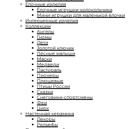
Ёлочные изделия
Ёлочные игрушки-колокольчики
Мини-игрушки для маленькой ёлочки
Интерьерные изделия
Коллекции
Ангелы
Гномы
Дети
Золотой ключик
Лесные малыши
Маски
Медведи
Пастораль
Пионеры
Плюшевые
Птицы России
Сказки
Снеговики-спортсмены
Феи
Цирк
Настенная керамика
Декоры
Рельефы