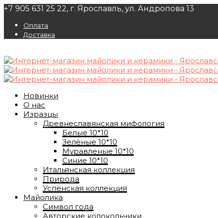
+7 905 631 25 22, г. Ярославль, ул. Андропова 13
Оплата
Доставка
Новинки
О нас
Изразцы
Древнеславянская мифология
Белые 10*10
Зелёные 10*10
Муравленые 10*10
Синие 10*10
Итальянская коллекция
Природа
Успенская коллекция
Майолика
Символ года
Авторские колокольчики