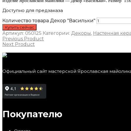
Изделие Ярославской Майолики — Декор «Васильки». Размер 15х
Доступно для предзаказа
Количество товара Декор "Васильки"
Купить сейчас
Артикул:
050125
Категории:
Декоры
,
Настенная кер
Previous Product
Next Product
Официальный сайт мастерской Ярославская майолик
Покупателю