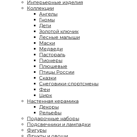
Интерьерные изделия
Коллекции
Ангелы
Гномы
Дети
Золотой ключик
Лесные малыши
Маски
Медведи
Пастораль
Пионеры
Плюшевые
Птицы России
Сказки
Снеговики-спортсмены
Феи
Цирк
Настенная керамика
Декоры
Рельефы
Подарочные наборы
Подсвечники и лампадки
Фигуры
Фрукты и овощи