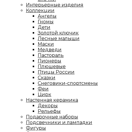
Интерьерные изделия
Коллекции
Ангелы
Гномы
Дети
Золотой ключик
Лесные малыши
Маски
Медведи
Пастораль
Пионеры
Плюшевые
Птицы России
Сказки
Снеговики-спортсмены
Феи
Цирк
Настенная керамика
Декоры
Рельефы
Подарочные наборы
Подсвечники и лампадки
Фигуры