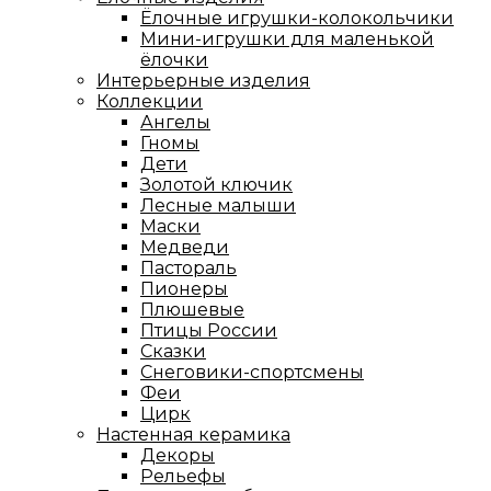
Ёлочные игрушки-колокольчики
Мини-игрушки для маленькой
ёлочки
Интерьерные изделия
Коллекции
Ангелы
Гномы
Дети
Золотой ключик
Лесные малыши
Маски
Медведи
Пастораль
Пионеры
Плюшевые
Птицы России
Сказки
Снеговики-спортсмены
Феи
Цирк
Настенная керамика
Декоры
Рельефы