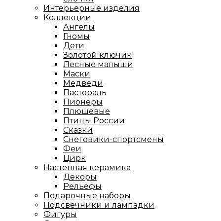
Интерьерные изделия
Коллекции
Ангелы
Гномы
Дети
Золотой ключик
Лесные малыши
Маски
Медведи
Пастораль
Пионеры
Плюшевые
Птицы России
Сказки
Снеговики-спортсмены
Феи
Цирк
Настенная керамика
Декоры
Рельефы
Подарочные наборы
Подсвечники и лампадки
Фигуры