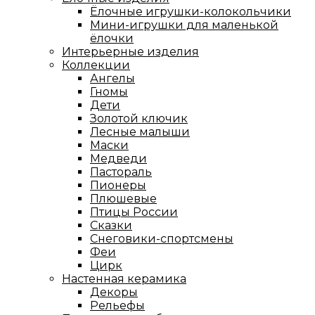
Ёлочные игрушки-колокольчики
Мини-игрушки для маленькой
ёлочки
Интерьерные изделия
Коллекции
Ангелы
Гномы
Дети
Золотой ключик
Лесные малыши
Маски
Медведи
Пастораль
Пионеры
Плюшевые
Птицы России
Сказки
Снеговики-спортсмены
Феи
Цирк
Настенная керамика
Декоры
Рельефы