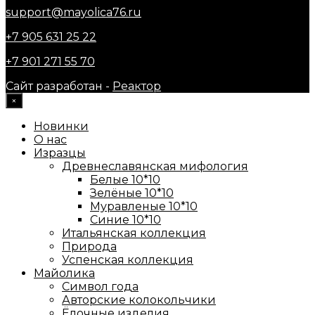
support@mayolica76.ru
+7 905 631 25 22
+7 901 271 55 70
Сайт разработан -
Реактор
×
Новинки
О нас
Изразцы
Древнеславянская мифология
Белые 10*10
Зелёные 10*10
Муравленые 10*10
Синие 10*10
Итальянская коллекция
Природа
Успенская коллекция
Майолика
Символ года
Авторские колокольчики
Ёлочные изделия