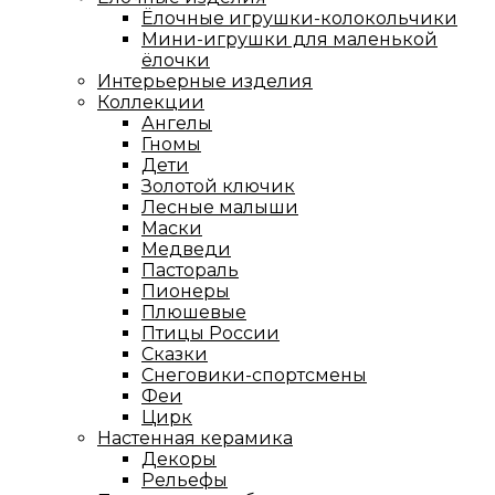
Ёлочные игрушки-колокольчики
Мини-игрушки для маленькой
ёлочки
Интерьерные изделия
Коллекции
Ангелы
Гномы
Дети
Золотой ключик
Лесные малыши
Маски
Медведи
Пастораль
Пионеры
Плюшевые
Птицы России
Сказки
Снеговики-спортсмены
Феи
Цирк
Настенная керамика
Декоры
Рельефы