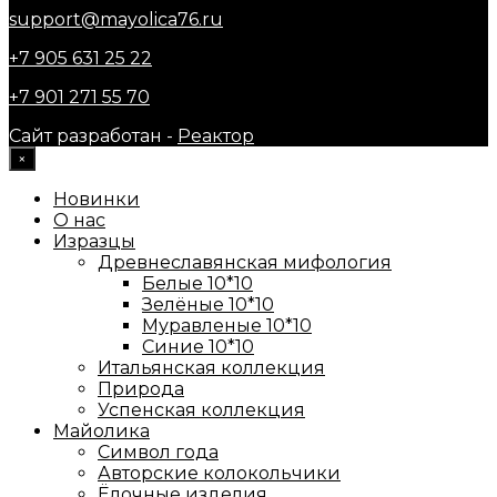
support@mayolica76.ru
+7 905 631 25 22
+7 901 271 55 70
Сайт разработан -
Реактор
×
Новинки
О нас
Изразцы
Древнеславянская мифология
Белые 10*10
Зелёные 10*10
Муравленые 10*10
Синие 10*10
Итальянская коллекция
Природа
Успенская коллекция
Майолика
Символ года
Авторские колокольчики
Ёлочные изделия