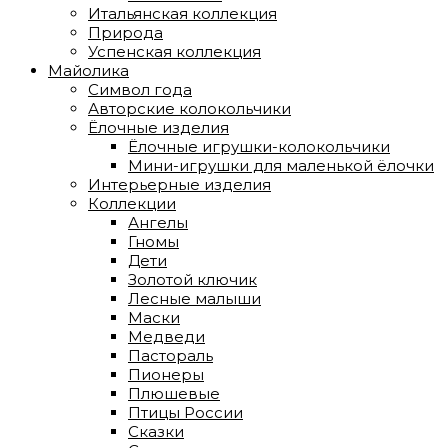
Итальянская коллекция
Природа
Успенская коллекция
Майолика
Символ года
Авторские колокольчики
Ёлочные изделия
Ёлочные игрушки-колокольчики
Мини-игрушки для маленькой ёлочки
Интерьерные изделия
Коллекции
Ангелы
Гномы
Дети
Золотой ключик
Лесные малыши
Маски
Медведи
Пастораль
Пионеры
Плюшевые
Птицы России
Сказки