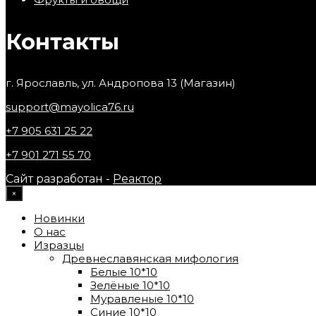
Контакты
г. Ярославль, ул. Андропова 13 (Магазин)
support@mayolica76.ru
+7 905 631 25 22
+7 901 271 55 70
Сайт разработан -
Реактор
×
Новинки
О нас
Изразцы
Древнеславянская мифология
Белые 10*10
Зелёные 10*10
Муравленые 10*10
Синие 10*10