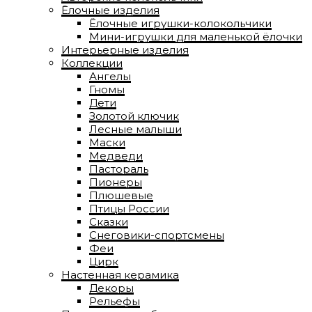
Ёлочные изделия
Ёлочные игрушки-колокольчики
Мини-игрушки для маленькой ёлочки
Интерьерные изделия
Коллекции
Ангелы
Гномы
Дети
Золотой ключик
Лесные малыши
Маски
Медведи
Пастораль
Пионеры
Плюшевые
Птицы России
Сказки
Снеговики-спортсмены
Феи
Цирк
Настенная керамика
Декоры
Рельефы