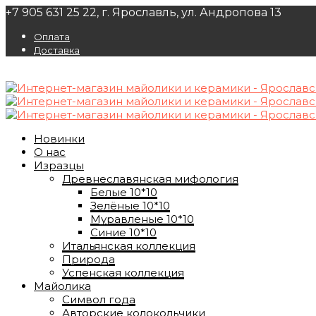
+7 905 631 25 22, г. Ярославль, ул. Андропова 13
Оплата
Доставка
Новинки
О нас
Изразцы
Древнеславянская мифология
Белые 10*10
Зелёные 10*10
Муравленые 10*10
Синие 10*10
Итальянская коллекция
Природа
Успенская коллекция
Майолика
Символ года
Авторские колокольчики