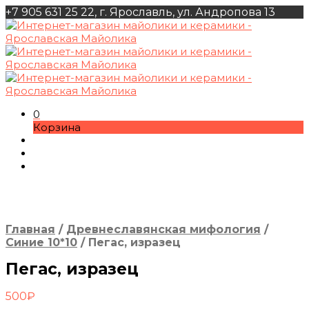
+7 905 631 25 22, г. Ярославль, ул. Андропова 13
0
Корзина
Главная
/
Древнеславянская мифология
/
Синие 10*10
/
Пегас, изразец
Пегас, изразец
500
₽