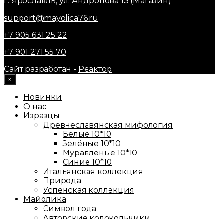
г. Ярославль, ул. Андропова 13 (Магазин)
support@mayolica76.ru
+7 905 631 25 22
+7 901 271 55 70
Сайт разработан -
Реактор
×
Новинки
О нас
Изразцы
Древнеславянская мифология
Белые 10*10
Зелёные 10*10
Муравленые 10*10
Синие 10*10
Итальянская коллекция
Природа
Успенская коллекция
Майолика
Символ года
Авторские колокольчики