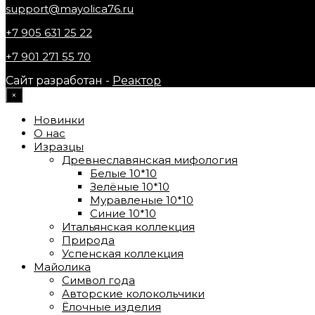
support@mayolica76.ru
+7 905 631 25 22
+7 901 271 55 70
Сайт разработан -
Реактор
×
Новинки
О нас
Изразцы
Древнеславянская мифология
Белые 10*10
Зелёные 10*10
Муравленые 10*10
Синие 10*10
Итальянская коллекция
Природа
Успенская коллекция
Майолика
Символ года
Авторские колокольчики
Ёлочные изделия