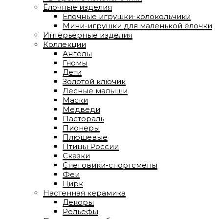
Ёлочные изделия
Ёлочные игрушки-колокольчики
Мини-игрушки для маленькой ёлочки
Интерьерные изделия
Коллекции
Ангелы
Гномы
Дети
Золотой ключик
Лесные малыши
Маски
Медведи
Пастораль
Пионеры
Плюшевые
Птицы России
Сказки
Снеговики-спортсмены
Феи
Цирк
Настенная керамика
Декоры
Рельефы