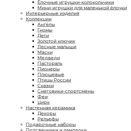
Ёлочные игрушки-колокольчики
Мини-игрушки для маленькой ёлочки
Интерьерные изделия
Коллекции
Ангелы
Гномы
Дети
Золотой ключик
Лесные малыши
Маски
Медведи
Пастораль
Пионеры
Плюшевые
Птицы России
Сказки
Снеговики-спортсмены
Феи
Цирк
Настенная керамика
Декоры
Рельефы
Подарочные наборы
Подсвечники и лампадки