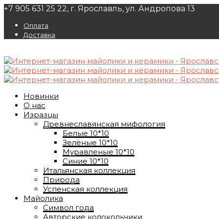
+7 905 631 25 22, г. Ярославль, ул. Андропова 13
Оплата
Доставка
Новинки
О нас
Изразцы
Древнеславянская мифология
Белые 10*10
Зелёные 10*10
Муравленые 10*10
Синие 10*10
Итальянская коллекция
Природа
Успенская коллекция
Майолика
Символ года
Авторские колокольчики