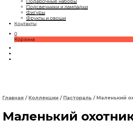
Подарочные наборы
Подсвечники и лампадки
Фигуры
Фрукты и овощи
Контакты
0
Корзина
Главная
/
Коллекции
/
Пастораль
/
Маленький ох
Маленький охотник