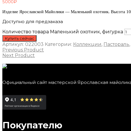
5000
₽
Изделие Ярославской Майолики — Маленький охотник. Высота 10
Доступно для предзаказа
Количество товара Маленький охотник, фигурка
Купить сейчас
Артикул:
022003
Категории:
Коллекции
,
Пастораль
Previous Product
Next Product
Официальный сайт мастерской Ярославская майолик
Покупателю