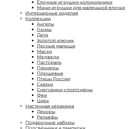
Ёлочные игрушки-колокольчики
Мини-игрушки для маленькой ёлочки
Интерьерные изделия
Коллекции
Ангелы
Гномы
Дети
Золотой ключик
Лесные малыши
Маски
Медведи
Пастораль
Пионеры
Плюшевые
Птицы России
Сказки
Снеговики-спортсмены
Феи
Цирк
Настенная керамика
Декоры
Рельефы
Подарочные наборы
Подсвечники и лампадки