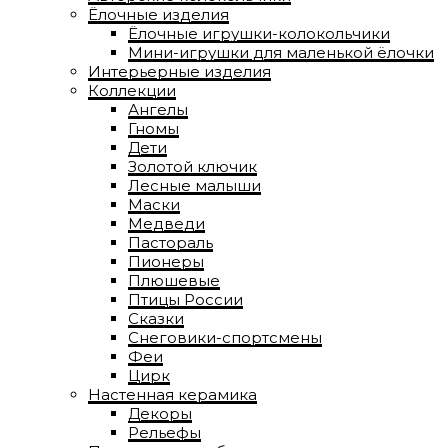
Ёлочные изделия
Ёлочные игрушки-колокольчики
Мини-игрушки для маленькой ёлочки
Интерьерные изделия
Коллекции
Ангелы
Гномы
Дети
Золотой ключик
Лесные малыши
Маски
Медведи
Пастораль
Пионеры
Плюшевые
Птицы России
Сказки
Снеговики-спортсмены
Феи
Цирк
Настенная керамика
Декоры
Рельефы