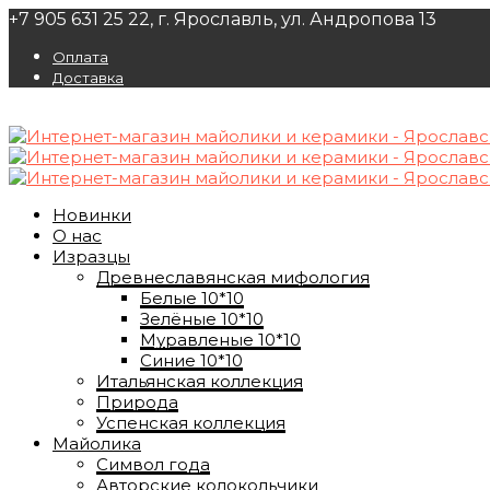
+7 905 631 25 22, г. Ярославль, ул. Андропова 13
Оплата
Доставка
Новинки
О нас
Изразцы
Древнеславянская мифология
Белые 10*10
Зелёные 10*10
Муравленые 10*10
Синие 10*10
Итальянская коллекция
Природа
Успенская коллекция
Майолика
Символ года
Авторские колокольчики