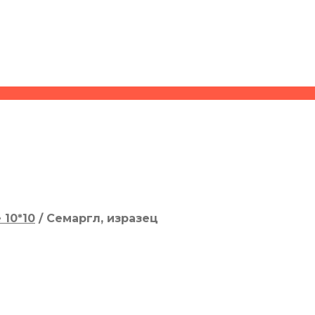
 10*10
/
Семаргл, изразец