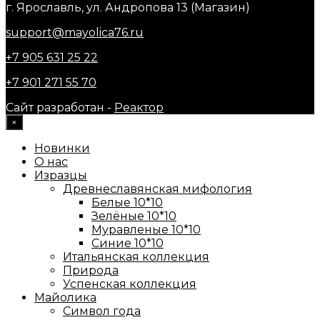
г. Ярославль, ул. Андропова 13 (Магазин)
support@mayolica76.ru
+7 905 631 25 22
+7 901 271 55 70
Сайт разработан -
Реактор
×
Новинки
О нас
Изразцы
Древнеславянская мифология
Белые 10*10
Зелёные 10*10
Муравленые 10*10
Синие 10*10
Итальянская коллекция
Природа
Успенская коллекция
Майолика
Символ года