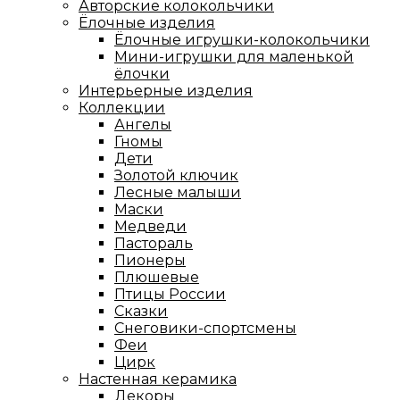
Авторские колокольчики
Ёлочные изделия
Ёлочные игрушки-колокольчики
Мини-игрушки для маленькой
ёлочки
Интерьерные изделия
Коллекции
Ангелы
Гномы
Дети
Золотой ключик
Лесные малыши
Маски
Медведи
Пастораль
Пионеры
Плюшевые
Птицы России
Сказки
Снеговики-спортсмены
Феи
Цирк
Настенная керамика
Декоры