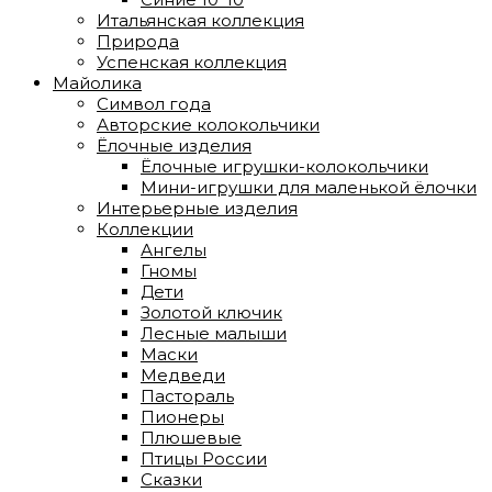
Итальянская коллекция
Природа
Успенская коллекция
Майолика
Символ года
Авторские колокольчики
Ёлочные изделия
Ёлочные игрушки-колокольчики
Мини-игрушки для маленькой ёлочки
Интерьерные изделия
Коллекции
Ангелы
Гномы
Дети
Золотой ключик
Лесные малыши
Маски
Медведи
Пастораль
Пионеры
Плюшевые
Птицы России
Сказки