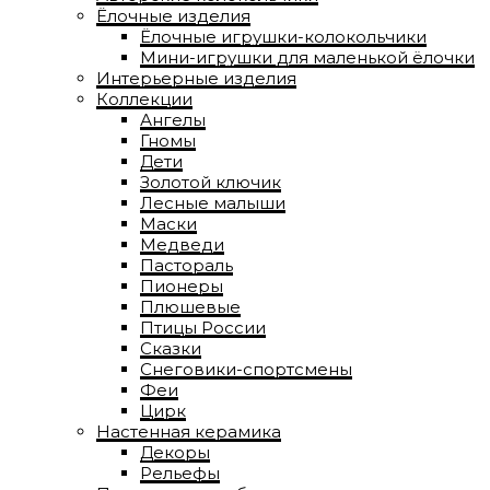
Ёлочные изделия
Ёлочные игрушки-колокольчики
Мини-игрушки для маленькой ёлочки
Интерьерные изделия
Коллекции
Ангелы
Гномы
Дети
Золотой ключик
Лесные малыши
Маски
Медведи
Пастораль
Пионеры
Плюшевые
Птицы России
Сказки
Снеговики-спортсмены
Феи
Цирк
Настенная керамика
Декоры
Рельефы