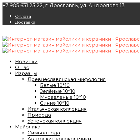
+7 905 631 25 22, г. Ярославль, ул. Андропова 13
Оплата
Доставка
Новинки
О нас
Изразцы
Древнеславянская мифология
Белые 10*10
Зелёные 10*10
Муравленые 10*10
Синие 10*10
Итальянская коллекция
Природа
Успенская коллекция
Майолика
Символ года
Авторские колокольчики