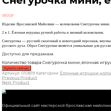
Снегурочка мини, 
1800
₽
Изделие Ярославской Майолики — колокольчик Снегурочка мини. 
2 в 1. Ёлочная игрушка ручной работы и звонкий колокольчик.
Снегурочка — русский сказочный и новогодний персонаж, внучка
русского духа. Образ Снегурочки является уникальным для русско
Доступно для предзаказа
Количество товара Снегурочка мини, ёлочная игр
Купить сейчас
Артикул:
010819
Категории:
Ёлочные игрушки-коло
Previous Product
Next Product
Официальный сайт мастерской Ярославская майолик