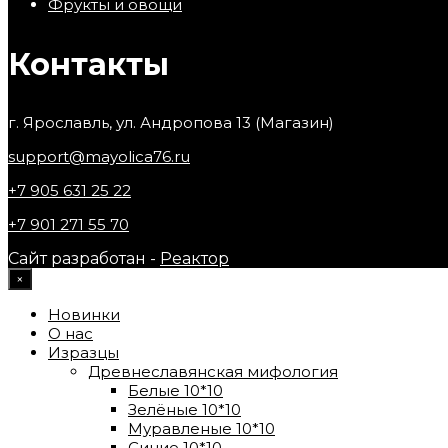
Фрукты и овощи
Контакты
г. Ярославль, ул. Андропова 13 (Магазин)
support@mayolica76.ru
+7 905 631 25 22
+7 901 271 55 70
Сайт разработан -
Реактор
×
Новинки
О нас
Изразцы
Древнеславянская мифология
Белые 10*10
Зелёные 10*10
Муравленые 10*10
Синие 10*10