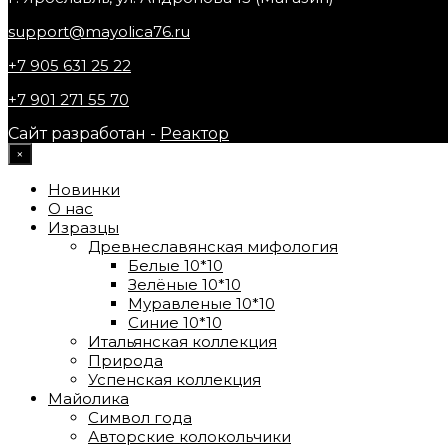
support@mayolica76.ru
+7 905 631 25 22
+7 901 271 55 70
Сайт разработан -
Реактор
×
Новинки
О нас
Изразцы
Древнеславянская мифология
Белые 10*10
Зелёные 10*10
Муравленые 10*10
Синие 10*10
Итальянская коллекция
Природа
Успенская коллекция
Майолика
Символ года
Авторские колокольчики