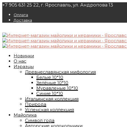
+7 905 631 25 22, г. Ярославль, ул. Андропова 13
Оплата
Доставка
Новинки
О нас
Изразцы
Древнеславянская мифология
Белые 10*10
Зелёные 10*10
Муравленые 10*10
Синие 10*10
Итальянская коллекция
Природа
Успенская коллекция
Майолика
Символ года
Авторские колокольчики