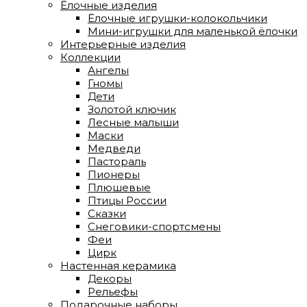
Ёлочные изделия
Ёлочные игрушки-колокольчики
Мини-игрушки для маленькой ёлочки
Интерьерные изделия
Коллекции
Ангелы
Гномы
Дети
Золотой ключик
Лесные малыши
Маски
Медведи
Пастораль
Пионеры
Плюшевые
Птицы России
Сказки
Снеговики-спортсмены
Феи
Цирк
Настенная керамика
Декоры
Рельефы
Подарочные наборы