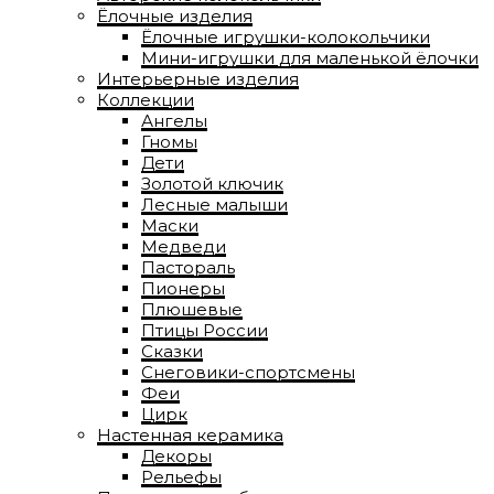
Ёлочные изделия
Ёлочные игрушки-колокольчики
Мини-игрушки для маленькой ёлочки
Интерьерные изделия
Коллекции
Ангелы
Гномы
Дети
Золотой ключик
Лесные малыши
Маски
Медведи
Пастораль
Пионеры
Плюшевые
Птицы России
Сказки
Снеговики-спортсмены
Феи
Цирк
Настенная керамика
Декоры
Рельефы