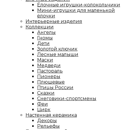
Ёлочные игрушки-колокольчики
Мини-игрушки для маленькой
ёлочки
Интерьерные изделия
Коллекции
Ангелы
Гномы
Дети
Золотой ключик
Лесные малыши
Маски
Медведи
Пастораль
Пионеры
Плюшевые
Птицы России
Сказки
Снеговики-спортсмены
Феи
Цирк
Настенная керамика
Декоры
Рельефы