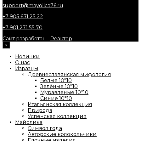
support@mayolica76.ru
+7 905 631 25 22
+7 901 271 55 70
Сайт разработан -
Реактор
×
Новинки
О нас
Изразцы
Древнеславянская мифология
Белые 10*10
Зелёные 10*10
Муравленые 10*10
Синие 10*10
Итальянская коллекция
Природа
Успенская коллекция
Майолика
Символ года
Авторские колокольчики
Ёлочные изделия