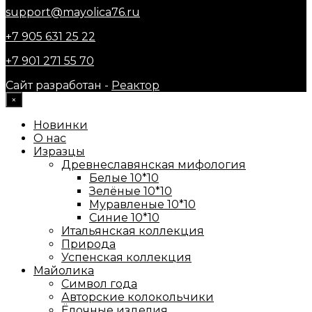
support@mayolica76.ru
+7 905 631 25 22
+7 901 271 55 70
Сайт разработан -
Реактор
×
Новинки
О нас
Изразцы
Древнеславянская мифология
Белые 10*10
Зелёные 10*10
Муравленые 10*10
Синие 10*10
Итальянская коллекция
Природа
Успенская коллекция
Майолика
Символ года
Авторские колокольчики
Ёлочные изделия