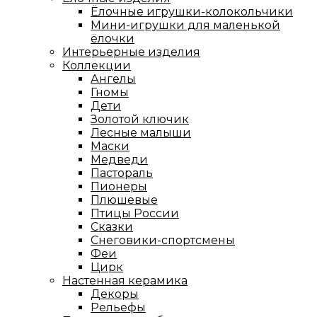
Ёлочные игрушки-колокольчики
Мини-игрушки для маленькой
ёлочки
Интерьерные изделия
Коллекции
Ангелы
Гномы
Дети
Золотой ключик
Лесные малыши
Маски
Медведи
Пастораль
Пионеры
Плюшевые
Птицы России
Сказки
Снеговики-спортсмены
Феи
Цирк
Настенная керамика
Декоры
Рельефы