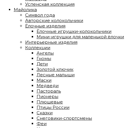
Успенская коллекция
Майолика
Символ года
Авторские колокольчики
Ёлочные изделия
Ёлочные игрушки-колокольчики
Мини-игрушки для маленькой ёлочки
Интерьерные изделия
Коллекции
Ангелы
Гномы
Дети
Золотой ключик
Лесные малыши
Маски
Медведи
Пастораль
Пионеры
Плюшевые
Птицы России
Сказки
Снеговики-спортсмены
Феи