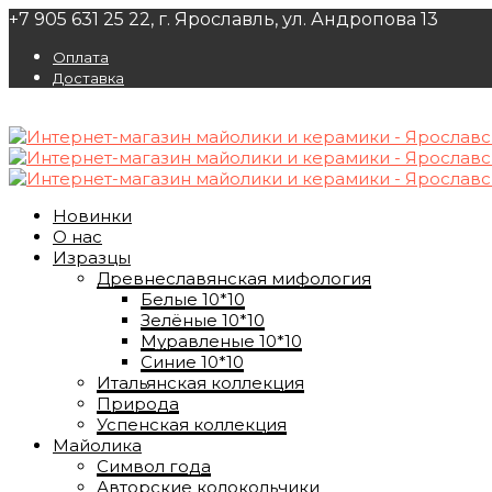
+7 905 631 25 22, г. Ярославль, ул. Андропова 13
Оплата
Доставка
Новинки
О нас
Изразцы
Древнеславянская мифология
Белые 10*10
Зелёные 10*10
Муравленые 10*10
Синие 10*10
Итальянская коллекция
Природа
Успенская коллекция
Майолика
Символ года
Авторские колокольчики