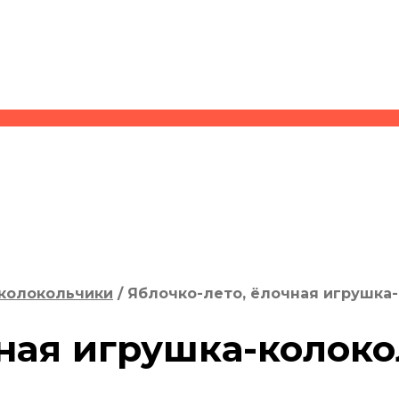
колокольчики
/
Яблочко-лето, ёлочная игрушка
чная игрушка-колок