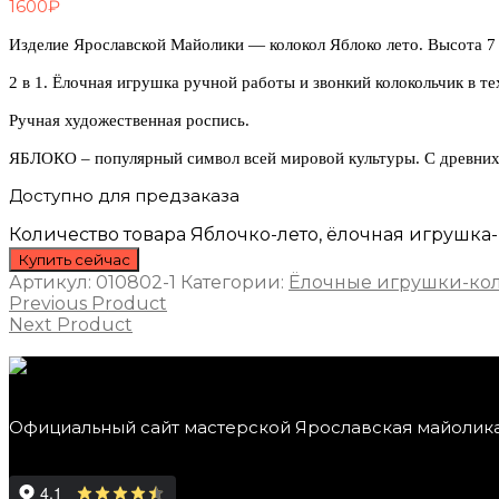
1600
₽
Изделие Ярославской Майолики — колокол Яблоко лето. Высота 7
2 в 1. Ёлочная игрушка ручной работы и звонкий колокольчик в т
Ручная художественная роспись.
ЯБЛОКО – популярный символ всей мировой культуры. С древних 
Доступно для предзаказа
Количество товара Яблочко-лето, ёлочная игрушка
Купить сейчас
Артикул:
010802-1
Категории:
Ёлочные игрушки-ко
Previous Product
Next Product
Официальный сайт мастерской Ярославская майолик