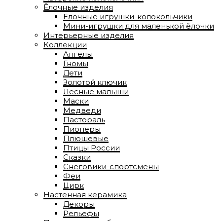
Ёлочные изделия
Ёлочные игрушки-колокольчики
Мини-игрушки для маленькой ёлочки
Интерьерные изделия
Коллекции
Ангелы
Гномы
Дети
Золотой ключик
Лесные малыши
Маски
Медведи
Пастораль
Пионеры
Плюшевые
Птицы России
Сказки
Снеговики-спортсмены
Феи
Цирк
Настенная керамика
Декоры
Рельефы