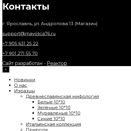
Контакты
г. Ярославль, ул. Андропова 13 (Магазин)
support@mayolica76.ru
+7 905 631 25 22
+7 901 271 55 70
Сайт разработан -
Реактор
×
Новинки
О нас
Изразцы
Древнеславянская мифология
Белые 10*10
Зелёные 10*10
Муравленые 10*10
Синие 10*10
Итальянская коллекция
Природа