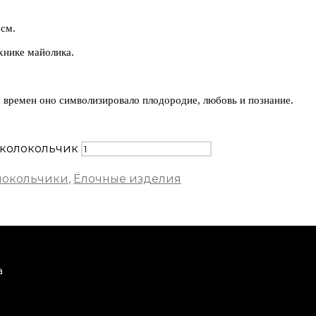
см.
ехнике майолика.
времен оно символизировало плодородие, любовь и познание.
-колокольчик
локольчики
,
Ёлочные изделия
а