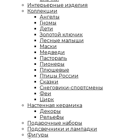
Интерьерные изделия
Коллекции
Ангелы
Гномы
Дети
Золотой ключик
Лесные малыши
Маски
Медведи
Пастораль
Пионеры
Плюшевые
Птицы России
Сказки
Снеговики-спортсмены
Феи
Цирк
Настенная керамика
Декоры
Рельефы
Подарочные наборы
Подсвечники и лампадки
Фигуры