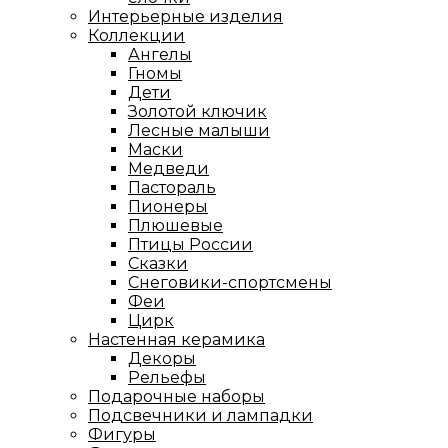
Интерьерные изделия
Коллекции
Ангелы
Гномы
Дети
Золотой ключик
Лесные малыши
Маски
Медведи
Пастораль
Пионеры
Плюшевые
Птицы России
Сказки
Снеговики-спортсмены
Феи
Цирк
Настенная керамика
Декоры
Рельефы
Подарочные наборы
Подсвечники и лампадки
Фигуры