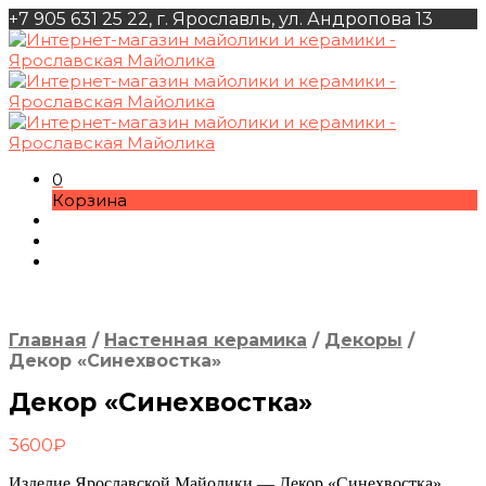
+7 905 631 25 22, г. Ярославль, ул. Андропова 13
0
Корзина
Главная
/
Настенная керамика
/
Декоры
/
Декор «Синехвостка»
Декор «Синехвостка»
3600
₽
Изделие Ярославской Майолики — Декор «Синехвостка».