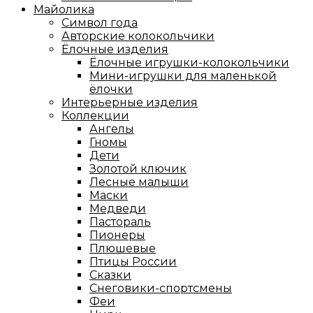
Майолика
Символ года
Авторские колокольчики
Ёлочные изделия
Ёлочные игрушки-колокольчики
Мини-игрушки для маленькой
ёлочки
Интерьерные изделия
Коллекции
Ангелы
Гномы
Дети
Золотой ключик
Лесные малыши
Маски
Медведи
Пастораль
Пионеры
Плюшевые
Птицы России
Сказки
Снеговики-спортсмены
Феи