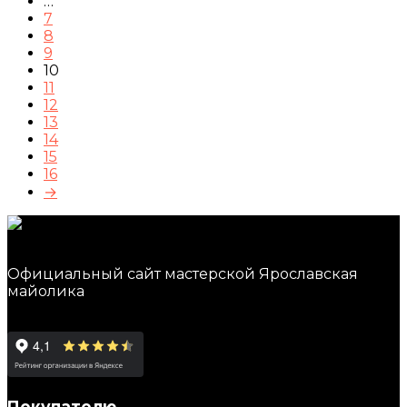
…
7
8
9
10
11
12
13
14
15
16
→
Официальный сайт мастерской Ярославская
майолика
Покупателю