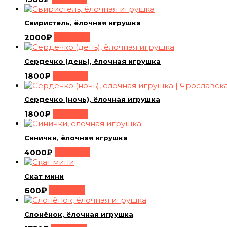
Свиристель, ёлочная игрушка
2000
₽
Buy Now
Сердечко (день), ёлочная игрушка
1800
₽
Buy Now
Сердечко (ночь), ёлочная игрушка
1800
₽
Buy Now
Синички, ёлочная игрушка
4000
₽
Buy Now
Скат мини
600
₽
Buy Now
Слонёнок, ёлочная игрушка