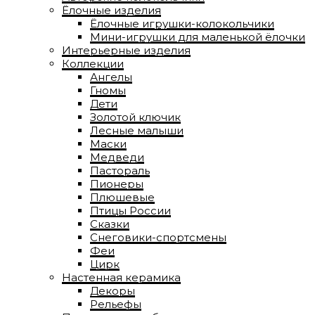
Ёлочные изделия
Ёлочные игрушки-колокольчики
Мини-игрушки для маленькой ёлочки
Интерьерные изделия
Коллекции
Ангелы
Гномы
Дети
Золотой ключик
Лесные малыши
Маски
Медведи
Пастораль
Пионеры
Плюшевые
Птицы России
Сказки
Снеговики-спортсмены
Феи
Цирк
Настенная керамика
Декоры
Рельефы