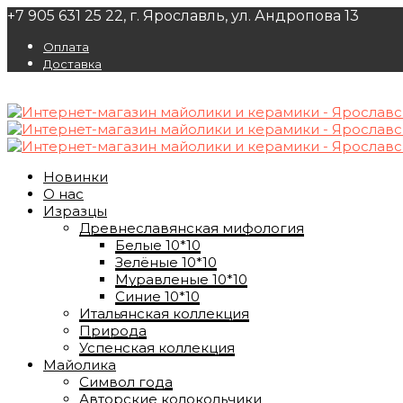
+7 905 631 25 22, г. Ярославль, ул. Андропова 13
Оплата
Доставка
Новинки
О нас
Изразцы
Древнеславянская мифология
Белые 10*10
Зелёные 10*10
Муравленые 10*10
Синие 10*10
Итальянская коллекция
Природа
Успенская коллекция
Майолика
Символ года
Авторские колокольчики