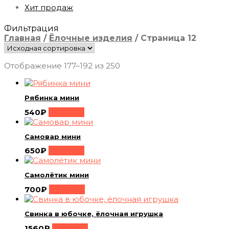
Хит продаж
Фильтрация
Главная
/
Ёлочные изделия
/
Страница 12
Отображение 177–192 из 250
Рябинка мини
540
₽
Buy Now
Самовар мини
650
₽
Buy Now
Самолётик мини
700
₽
Buy Now
Свинка в юбочке, ёлочная игрушка
1560
₽
Buy Now