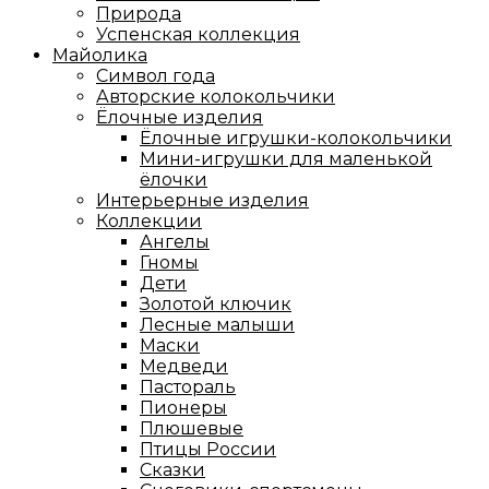
Природа
Успенская коллекция
Майолика
Символ года
Авторские колокольчики
Ёлочные изделия
Ёлочные игрушки-колокольчики
Мини-игрушки для маленькой
ёлочки
Интерьерные изделия
Коллекции
Ангелы
Гномы
Дети
Золотой ключик
Лесные малыши
Маски
Медведи
Пастораль
Пионеры
Плюшевые
Птицы России
Сказки