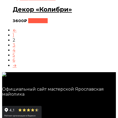
Декор «Колибри»
3600
₽
Buy Now
←
1
2
3
4
5
6
→
Официальный сайт мастерской Ярославская
майолика